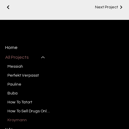
Next Project
Sebastian Colley
writer / creative producer
Home
All Projects
Messiah
Perfekt Verpasst
Pauline
Buba
How To Tatort
How To Sell Drugs Online (Fast)
Kroymann